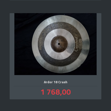
Ardor 18 Crash
Pris
1 768,00
inkl.
mva.