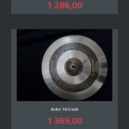
Pris
1 286,00
inkl.
mva.
Ardor 16 Crash
Pris
1 369,00
inkl.
mva.