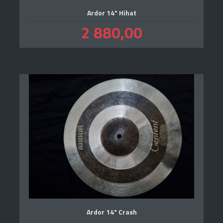
Ardor 14" Hihat
Pris
2 880,00
inkl.
mva.
Ardor 14" Crash