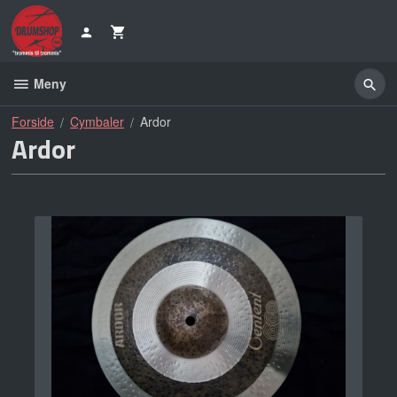
Gå
til
innholdet
Meny
Forside
Cymbaler
Ardor
Ardor