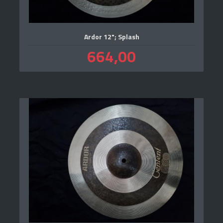
Ardor 12"; Splash
Pris
664,00
inkl.
mva.