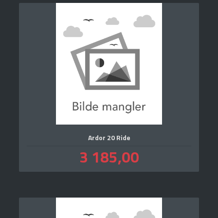
Ardor 20 Ride
Pris
3 185,00
inkl.
mva.