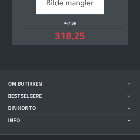
P-7 SR
Pris
318,25
inkl.
mva.
OM BUTIKKEN
BESTSELGERE
DIN KONTO
INFO