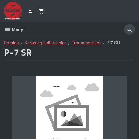
Gå
til
innholdet
Meny
Forside
Korps og kulturskoler
Trommestikker
P-7 SR
P-7 SR