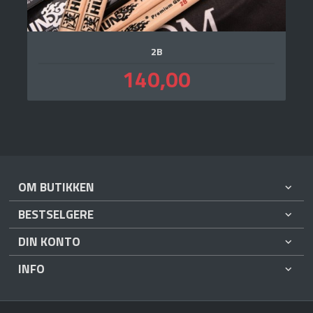
2B
Pris
140,00
inkl.
mva.
OM BUTIKKEN
BESTSELGERE
DIN KONTO
INFO