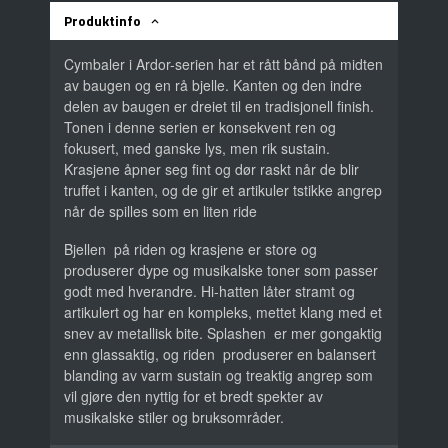
Produktinfo
Cymbaler i Ardor-serien har et rått bånd på midten
av baugen og en rå bjelle. Kanten og den indre
delen av baugen er dreiet til en tradisjonell finish.
Tonen i denne serien er konsekvent ren og
fokusert, med ganske lys, men rik sustain.
Krasjene åpner seg fint og dør raskt når de blir
truffet i kanten, og de gir et artikuler tstikke angrep
når de spilles som en liten ride
Bjellen på riden og krasjene er store og
produserer dype og musikalske toner som passer
godt med hverandre. Hi-hatten låter stramt og
artikulert og har en kompleks, mettet klang med et
snev av metallisk bite. Splashen er mer gongaktig
enn glassaktig, og riden produserer en balansert
blanding av varm sustain og treaktig angrep som
vil gjøre den nyttig for et bredt spekter av
musikalske stiler og bruksområder.