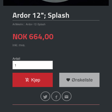
Ardor 12"; Splash
Artikkelnr.:
Ardor-12-Splash
Pris
NOK
664,00
inkl. mva.
Antall
Kjøp
Ønskeliste