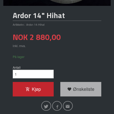
Ardor 14" Hihat
Artikkelnr.:
Ardor-14-Hihat
Pris
NOK
2 880,00
inkl. mva.
På lager
Antall
Kjøp
Ønskeliste