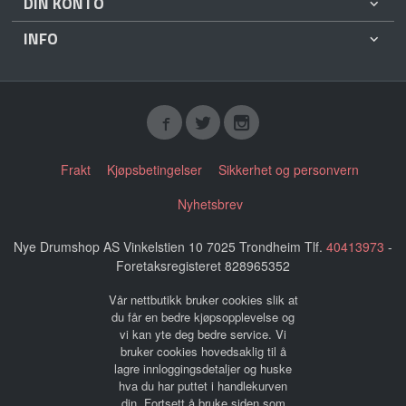
DIN KONTO
INFO
Frakt
Kjøpsbetingelser
Sikkerhet og personvern
Nyhetsbrev
Nye Drumshop AS Vinkelstien 10 7025 Trondheim Tlf.
40413973
-
Foretaksregisteret 828965352
Vår nettbutikk bruker cookies slik at
du får en bedre kjøpsopplevelse og
vi kan yte deg bedre service. Vi
bruker cookies hovedsaklig til å
lagre innloggingsdetaljer og huske
hva du har puttet i handlekurven
din. Fortsett å bruke siden som