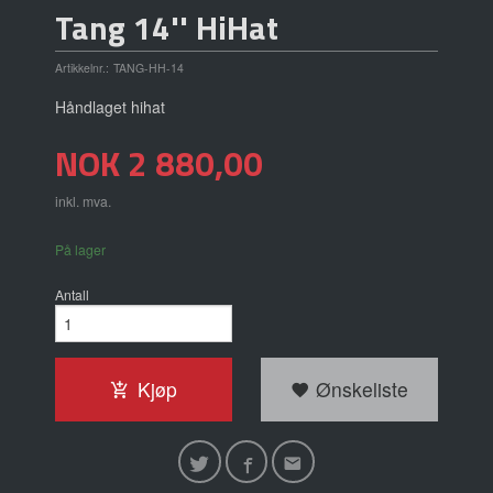
Tang 14'' HiHat
Artikkelnr.:
TANG-HH-14
Håndlaget hihat
Pris
NOK
2 880,00
inkl. mva.
På lager
Antall
Kjøp
Ønskeliste