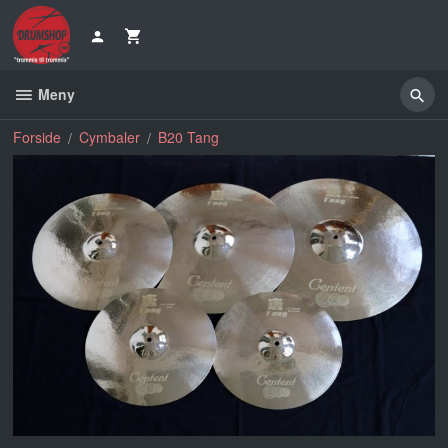
Gå
til
innholdet
Meny
Forside
Cymbaler
B20 Tang