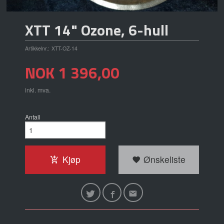
XTT 14" Ozone, 6-hull
Artikkelnr.:
XTT-OZ-14
Pris
NOK
1 396,00
inkl. mva.
Antall
Kjøp
Ønskeliste