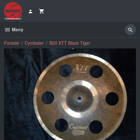
Gå
til
innholdet
Meny
Forside
Cymbaler
B20 XTT Black Tiger