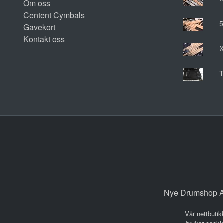
Om oss
Centent Cymbals
5
Gavekort
Kontakt oss
T
Nye Drumshop AS
Vår nettbutik
bruker cookie