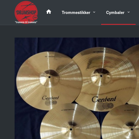
Gå
til
Trommestikker
Cymbaler
innholdet