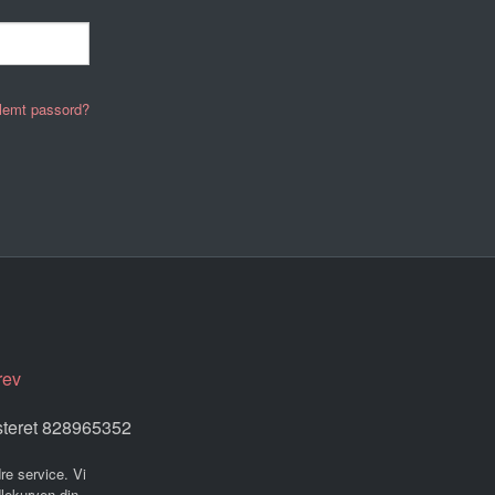
lemt passord?
rev
steret 828965352
re service. Vi
dlekurven din.