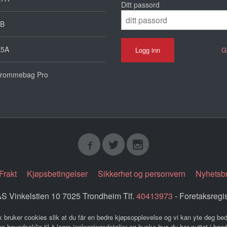
Ditt passord
B
X5A
G
rommebag Pro
Frakt
Kjøpsbetingelser
Sikkerhet og personvern
Nyhetsb
 Vinkelstien 10 7025 Trondheim Tlf.
40413973
- Foretaksregi
k bruker cookies slik at du får en bedre kjøpsopplevelse og vi kan yte deg bed
s hovedsaklig til å lagre innloggingsdetaljer og huske hva du har puttet i han