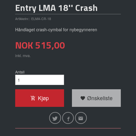
Entry LMA 18'' Crash
Artikkelnr.:
ELMA-CR-18
Håndlaget crash-cymbal for nybegynneren
Pris
NOK
515,00
inkl. mva.
Antall
Kjøp
Ønskeliste