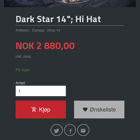
Dark Star 14"; Hi Hat
Artikkelnr.:
Darkstar -Hihat-14
Pris
NOK
2 880,00
inkl. mva.
På lager
Antall
Kjøp
Ønskeliste