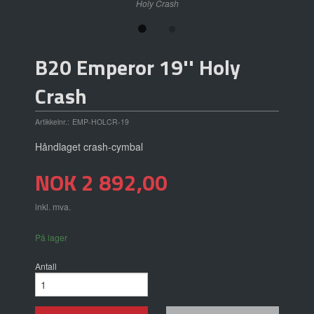
Holy Crash
B20 Emperor 19'' Holy
Crash
Artikkelnr.:
EMP-HOLCR-19
Håndlaget crash-cymbal
Pris
NOK
2 892,00
inkl. mva.
På lager
Antall