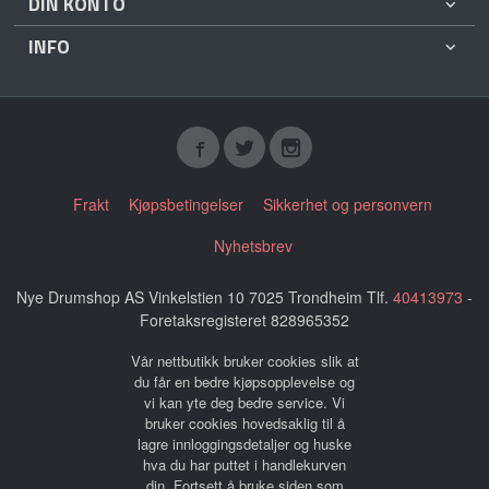
DIN KONTO
INFO
Frakt
Kjøpsbetingelser
Sikkerhet og personvern
Nyhetsbrev
Nye Drumshop AS Vinkelstien 10 7025 Trondheim Tlf.
40413973
-
Foretaksregisteret 828965352
Vår nettbutikk bruker cookies slik at
du får en bedre kjøpsopplevelse og
vi kan yte deg bedre service. Vi
bruker cookies hovedsaklig til å
lagre innloggingsdetaljer og huske
hva du har puttet i handlekurven
din. Fortsett å bruke siden som