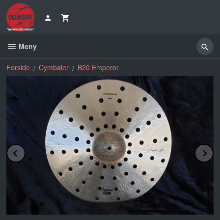
Gå
til
innholdet
Meny
Forside
Cymbaler
B20 Emperor
Prev
N