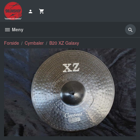
Gå
til
innholdet
Meny
Forside
Cymbaler
B20 XZ Galaxy