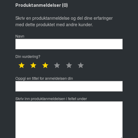
Produktanmeldelser (0)
Skriv en produktanmeldelse og del dine erfaringer
med dette produktet med andre kunder.
Navn
Din vurdering?
1 star
2 star
3 star
4 star
5 star
6 star
Oppgi en tittel for anmeldelsen din
Skriv inn produktanmeldelsen i feltet under