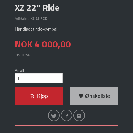
XZ 22" Ride
Artikkelnr.:
XZ-22-RDE
Håndlaget ride-cymbal
Pris
NOK
4 000,00
inkl. mva.
Antall
Kjøp
Ønskeliste